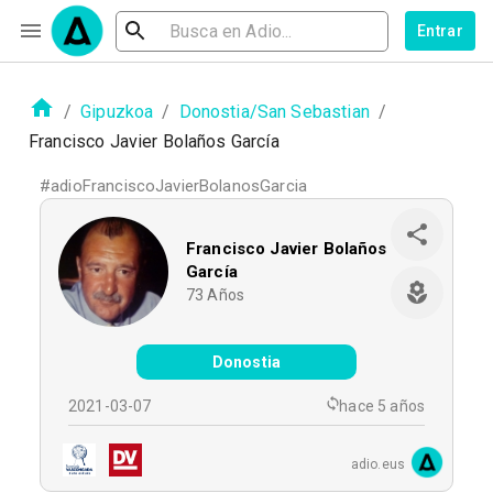
Entrar
/
Gipuzkoa
/
Donostia/San Sebastian
/
Francisco Javier Bolaños García
#
adioFranciscoJavierBolanosGarcia
Francisco Javier Bolaños
García
73
Años
Donostia
2021-03-07
hace 5 años
adio.eus