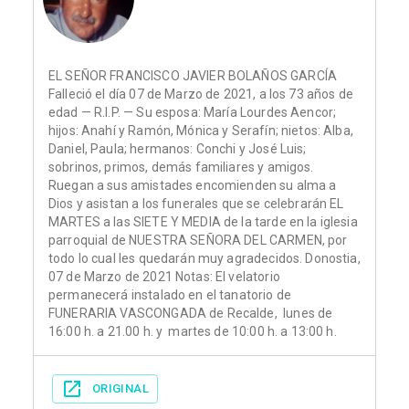
EL SEÑOR FRANCISCO JAVIER BOLAÑOS GARCÍA
Falleció el día 07 de Marzo de 2021, a los 73 años de
edad — R.I.P. — Su esposa: María Lourdes Aencor;
hijos: Anahí y Ramón, Mónica y Serafín; nietos: Alba,
Daniel, Paula; hermanos: Conchi y José Luis;
sobrinos, primos, demás familiares y amigos.
Ruegan a sus amistades encomienden su alma a
Dios y asistan a los funerales que se celebrarán EL
MARTES a las SIETE Y MEDIA de la tarde en la iglesia
parroquial de NUESTRA SEÑORA DEL CARMEN, por
todo lo cual les quedarán muy agradecidos. Donostia,
07 de Marzo de 2021 Notas: El velatorio
permanecerá instalado en el tanatorio de
FUNERARIA VASCONGADA de Recalde, lunes de
16:00 h. a 21.00 h. y martes de 10:00 h. a 13:00 h.
ORIGINAL