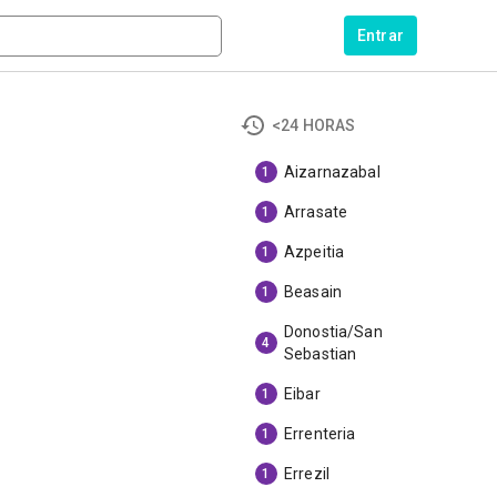
Entrar
<24 HORAS
Aizarnazabal
1
Arrasate
1
Azpeitia
1
Beasain
1
Donostia/San
4
Sebastian
Eibar
1
Errenteria
1
Errezil
1