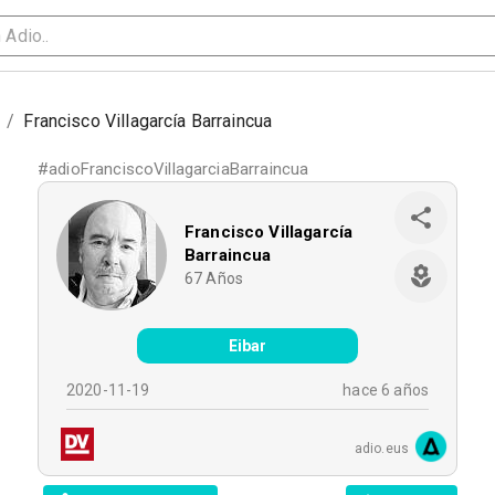
/
Francisco Villagarcía Barraincua
#
adioFranciscoVillagarciaBarraincua
Francisco Villagarcía
Barraincua
67
Años
Eibar
2020-11-19
hace 6 años
adio.eus