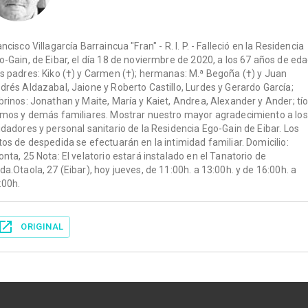
ancisco Villagarcía Barraincua "Fran" - R. I. P. - Falleció en la Residencia
o-Gain, de Eibar, el día 18 de noviermbre de 2020, a los 67 años de eda
s padres: Kiko (†) y Carmen (†); hermanas: M.ª Begoña (†) y Juan
drés Aldazabal, Jaione y Roberto Castillo, Lurdes y Gerardo García;
brinos: Jonathan y Maite, María y Kaiet, Andrea, Alexander y Ander; tío
imos y demás familiares. Mostrar nuestro mayor agradecimiento a los
idadores y personal sanitario de la Residencia Ego-Gain de Eibar. Los
tos de despedida se efectuarán en la intimidad familiar. Domicilio:
onta, 25 Nota: El velatorio estará instalado en el Tanatorio de
da.Otaola, 27 (Eibar), hoy jueves, de 11:00h. a 13:00h. y de 16:00h. a
:00h.
ORIGINAL