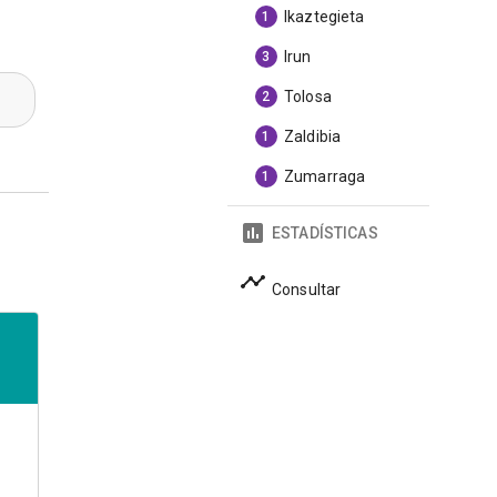
Ikaztegieta
1
Irun
3
Tolosa
2
Zaldibia
1
Zumarraga
1
ESTADÍSTICAS
Consultar