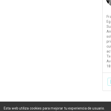
Fr
Eg
Su
An
so
pr
cu
ac
Tx
Av
18
Esta web utiliza cookies para mejorar tu experiencia de usuario.