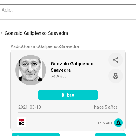
/
Gonzalo Galipienso Saavedra
#
adioGonzaloGalipiensoSaavedra
Gonzalo Galipienso
Saavedra
74
Años
Bilbao
2021-03-18
hace 5 años
adio.eus