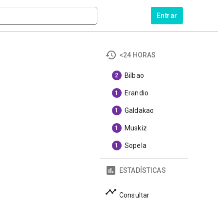
Entrar
<24 HORAS
Bilbao
2
Erandio
1
Galdakao
1
Muskiz
1
Sopela
1
ESTADÍSTICAS
Consultar