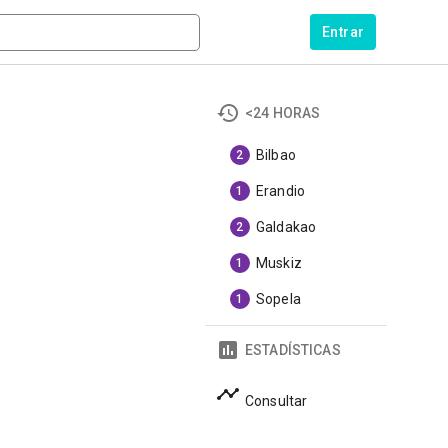
Entrar
<24 HORAS
Bilbao
2
Erandio
1
Galdakao
2
Muskiz
1
Sopela
1
ESTADÍSTICAS
Consultar