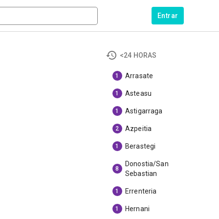
Entrar
<24 HORAS
Arrasate
1
Asteasu
1
Astigarraga
1
Azpeitia
2
Berastegi
1
Donostia/San
8
Sebastian
Errenteria
1
Hernani
1