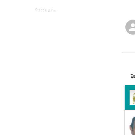
©
2026
Adio.
Es