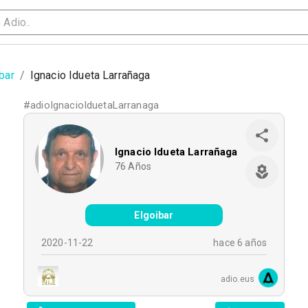
bar
/
Ignacio Idueta Larrañaga
#
adioIgnacioIduetaLarranaga
Ignacio Idueta Larrañaga
76
Años
Elgoibar
2020-11-22
hace 6 años
adio.eus