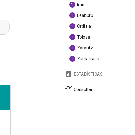
Irun
1
Leaburu
1
Ordizia
1
Tolosa
1
Zarautz
1
Zumarraga
1
ESTADÍSTICAS
Consultar