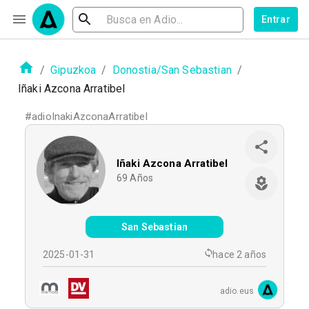
Entrar
/
Gipuzkoa
/
Donostia/San Sebastian
/
Iñaki Azcona Arratibel
#
adioInakiAzconaArratibel
Iñaki Azcona Arratibel
69
Años
San Sebastian
2025-01-31
hace 2 años
adio.eus