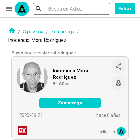
Entrar
/
Gipuzkoa
/
Zumarraga
/
Inocencio Mora Rodríguez
#
adioInocencioMoraRodriguez
Inocencio Mora
Rodríguez
80
Años
Zumarraga
2020-09-21
hace 6 años
adio.eus