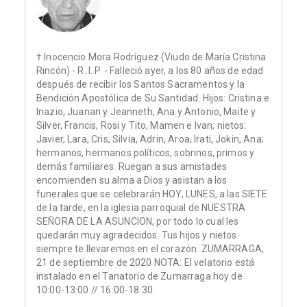
† Inocencio Mora Rodríguez (Viudo de María Cristina
Rincón) - R. I. P. - Falleció ayer, a los 80 años de edad
después de recibir los Santos Sacramentos y la
Bendición Apostólica de Su Santidad. Hijos: Cristina e
Inazio, Juanan y Jeanneth, Ana y Antonio, Maite y
Silver, Francis, Rosi y Tito, Mamen e Ivan; nietos:
Javier, Lara, Cris, Silvia, Adrin, Aroa, Irati, Jokin, Ana;
hermanos, hermanos políticos, sobrinos, primos y
demás familiares. Ruegan a sus amistades
encomienden su alma a Dios y asistan a los
funerales que se celebrarán HOY, LUNES, a las SIETE
de la tarde, en la iglesia parroquial de NUESTRA
SEÑORA DE LA ASUNCION, por todo lo cual les
quedarán muy agradecidos. Tus hijos y nietos
siempre te llevaremos en el corazón. ZUMARRAGA,
21 de septiembre de 2020 NOTA: El velatorio está
instalado en el Tanatorio de Zumarraga hoy de
10:00-13:00 // 16:00-18:30.