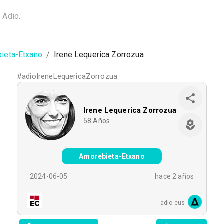
ieta-Etxano
/
Irene Lequerica Zorrozua
#
adioIreneLequericaZorrozua
Irene Lequerica Zorrozua
58
Años
Amorebieta-Etxano
2024-06-05
hace 2 años
adio.eus