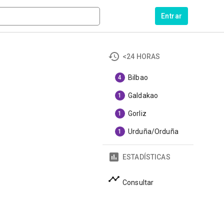
Entrar
<24 HORAS
Bilbao
4
Galdakao
1
Gorliz
1
Urduña/Orduña
1
ESTADÍSTICAS
Consultar