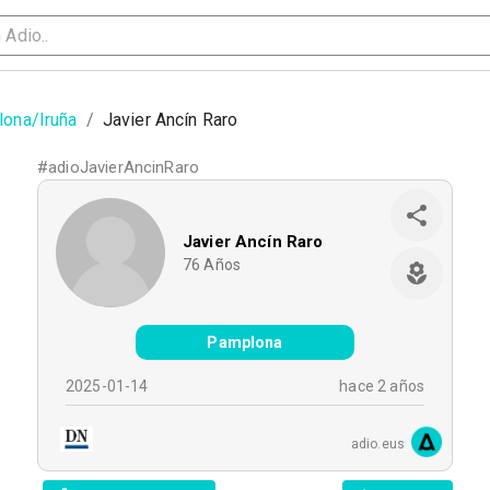
ona/Iruña
/
Javier Ancín Raro
#
adioJavierAncinRaro
Javier Ancín Raro
76
Años
Pamplona
2025-01-14
hace 2 años
adio.eus