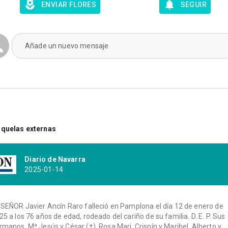
ENVIAR FLORES
SEGUIR
Añade un nuevo mensaje
quelas externas
Diario de Navarra
2025-01-14
 SEÑOR Javier Ancín Raro falleció en Pamplona el día 12 de enero de
25 a los 76 años de edad, rodeado del cariño de su familia. D. E. P. Sus
rmanos, Mª Jesús y César (†), Rosa Mari, Crispín y Maribel, Alberto y