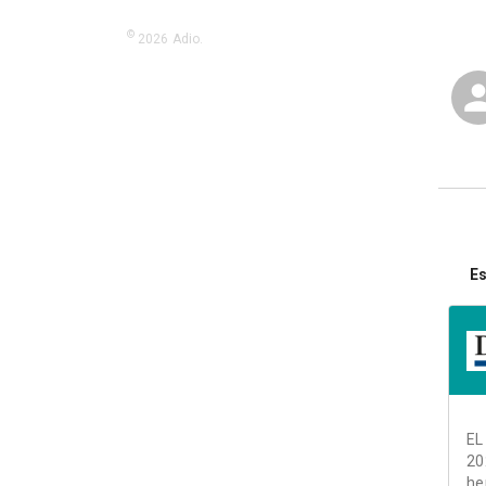
©
2026
Adio.
Es
EL
20
he