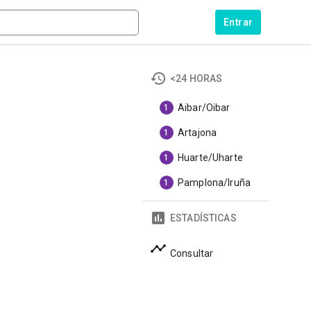
Entrar
<24 HORAS
Aibar/Oibar
1
Artajona
1
Huarte/Uharte
1
Pamplona/Iruña
1
ESTADÍSTICAS
Consultar