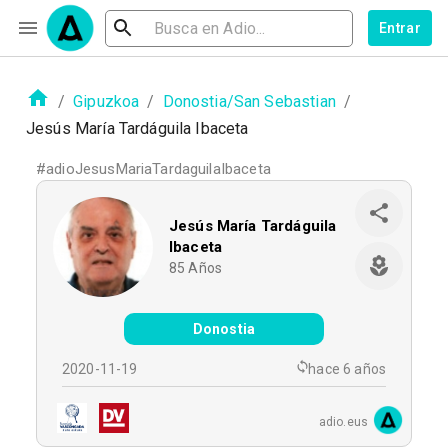
Entrar
/
Gipuzkoa
/
Donostia/San Sebastian
/
Jesús María Tardáguila Ibaceta
#
adioJesusMariaTardaguilaIbaceta
Jesús María Tardáguila
Ibaceta
85
Años
Donostia
2020-11-19
hace 6 años
adio.eus