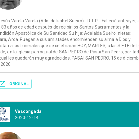
Jesús Varela Varela (Vdo. de Isabel Sueiro) - R. I. P. - Falleció anteayer, 
s 83 años de edad después de recibir los Santos Sacramentos y la
ndición Apostólica de Su Santidad Su hija: Adelaida Sueiro; nietas:
ara, Aroa. Ruegan a sus amistades encomienden su alma a Dios y
istan a los funerales que se celebrarán HOY, MARTES, a las SIETE de l
rde, en la iglesia parroquial de SAN PEDRO de Pasai San Pedro, por to
 cual les quedarán muy agradecidos. PASAI SAN PEDRO, 15 de diciemb
 2020
ORIGINAL
Vascongada
2020-12-14