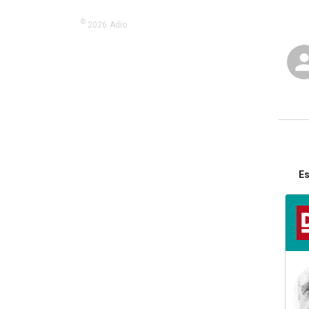
©
2026
Adio.
Es