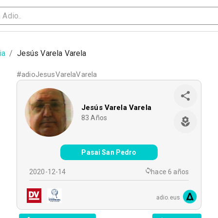
ia
/
Jesús Varela Varela
#
adioJesusVarelaVarela
Jesús Varela Varela
83
Años
Pasai San Pedro
2020-12-14
hace 6 años
adio.eus