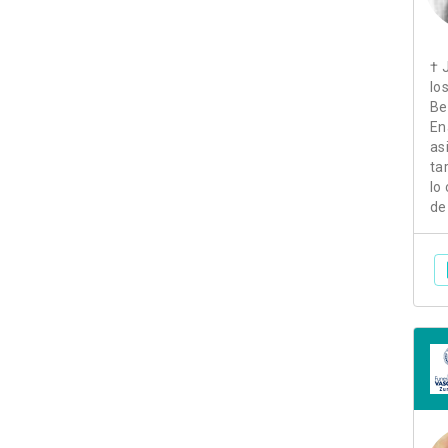
† 
lo
Be
En
as
ta
lo
de