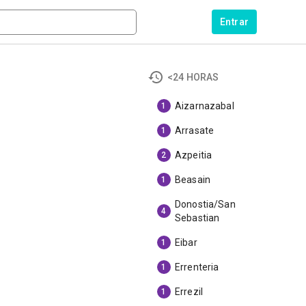
Entrar
<24 HORAS
Aizarnazabal
1
Arrasate
1
Azpeitia
2
Beasain
1
Donostia/San
4
Sebastian
Eibar
1
Errenteria
1
Errezil
1