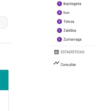
Ikaztegieta
1
Irun
3
Tolosa
2
Zaldibia
1
Zumarraga
1
ESTADÍSTICAS
Consultar