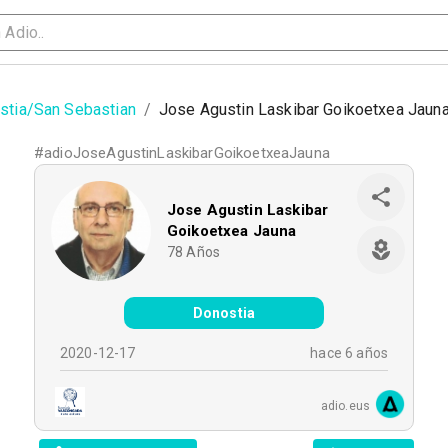
stia/San Sebastian
/
Jose Agustin Laskibar Goikoetxea Jaun
#
adioJoseAgustinLaskibarGoikoetxeaJauna
Jose Agustin Laskibar
Goikoetxea Jauna
78
Años
Donostia
2020-12-17
hace 6 años
adio.eus