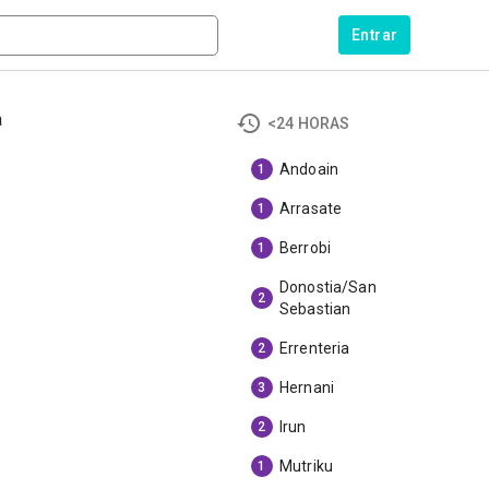
Entrar
a
<24 HORAS
Andoain
1
Arrasate
1
Berrobi
1
Donostia/San
2
Sebastian
Errenteria
2
Hernani
3
Irun
2
Mutriku
1