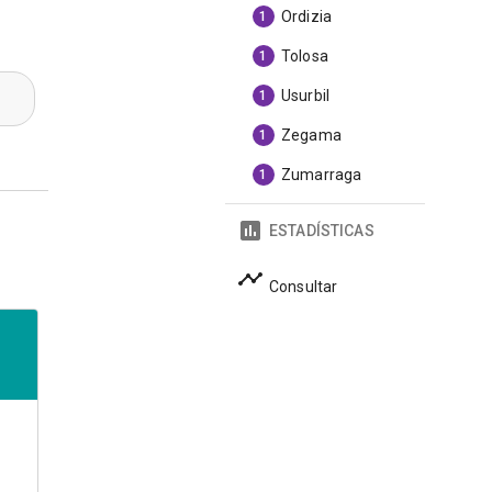
Ordizia
1
Tolosa
1
Usurbil
1
Zegama
1
Zumarraga
1
ESTADÍSTICAS
Consultar