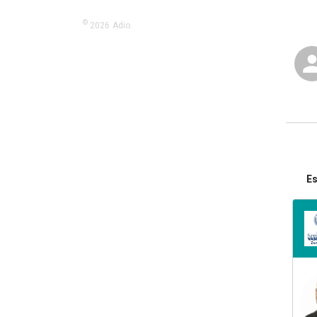
©
2026
Adio.
Es