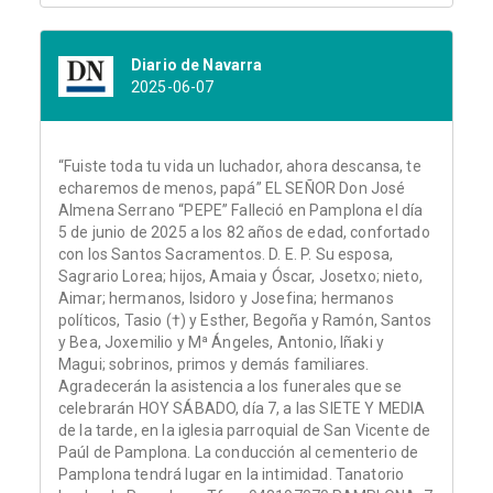
Diario de Navarra
2025-06-07
“Fuiste toda tu vida un luchador, ahora descansa, te
echaremos de menos, papá” EL SEÑOR Don José
Almena Serrano “PEPE” Falleció en Pamplona el día
5 de junio de 2025 a los 82 años de edad, confortado
con los Santos Sacramentos. D. E. P. Su esposa,
Sagrario Lorea; hijos, Amaia y Óscar, Josetxo; nieto,
Aimar; hermanos, Isidoro y Josefina; hermanos
políticos, Tasio (†) y Esther, Begoña y Ramón, Santos
y Bea, Joxemilio y Mª Ángeles, Antonio, Iñaki y
Magui; sobrinos, primos y demás familiares.
Agradecerán la asistencia a los funerales que se
celebrarán HOY SÁBADO, día 7, a las SIETE Y MEDIA
de la tarde, en la iglesia parroquial de San Vicente de
Paúl de Pamplona. La conducción al cementerio de
Pamplona tendrá lugar en la intimidad. Tanatorio