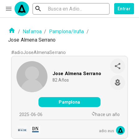
Entrar
/
Nafarroa
/
Pamplona/Iruña
/
Jose Almena Serrano
#
adioJoseAlmenaSerrano
Jose Almena Serrano
82
Años
Pamplona
2025-06-06
hace un año
adio.eus