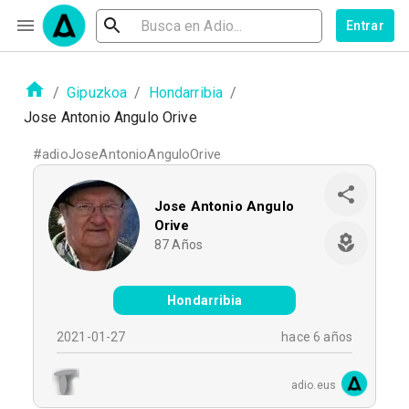
Entrar
/
Gipuzkoa
/
Hondarribia
/
Jose Antonio Angulo Orive
#
adioJoseAntonioAnguloOrive
Jose Antonio Angulo
Orive
87
Años
Hondarribia
2021-01-27
hace 6 años
adio.eus