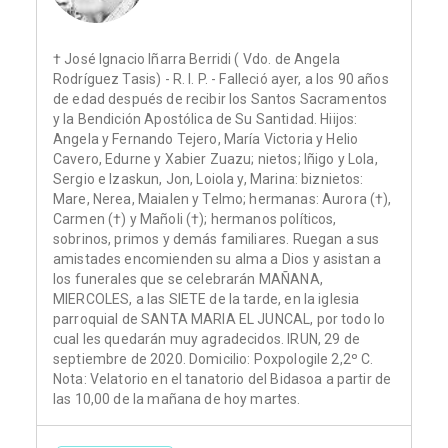
† José Ignacio Iñarra Berridi ( Vdo. de Angela
Rodríguez Tasis) - R. I. P. - Falleció ayer, a los 90 años
de edad después de recibir los Santos Sacramentos
y la Bendición Apostólica de Su Santidad. Hiijos:
Angela y Fernando Tejero, María Victoria y Helio
Cavero, Edurne y Xabier Zuazu; nietos; Iñigo y Lola,
Sergio e Izaskun, Jon, Loiola y, Marina: biznietos:
Mare, Nerea, Maialen y Telmo; hermanas: Aurora (†),
Carmen (†) y Mañoli (†); hermanos políticos,
sobrinos, primos y demás familiares. Ruegan a sus
amistades encomienden su alma a Dios y asistan a
los funerales que se celebrarán MAÑANA,
MIERCOLES, a las SIETE de la tarde, en la iglesia
parroquial de SANTA MARIA EL JUNCAL, por todo lo
cual les quedarán muy agradecidos. IRUN, 29 de
septiembre de 2020. Domicilio: Poxpologile 2,2º C.
Nota: Velatorio en el tanatorio del Bidasoa a partir de
las 10,00 de la mañana de hoy martes.