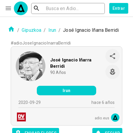
Entrar
/
Gipuzkoa
/
Irun
/
José Ignacio Iñarra Berridi
#
adioJoseIgnacioInarraBerridi
José Ignacio Iñarra
Berridi
90
Años
Irun
2020-09-29
hace 6 años
adio.eus