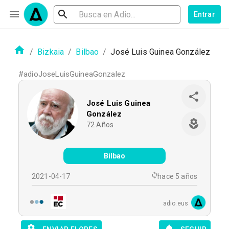
Entrar
/
Bizkaia
/
Bilbao
/
José Luis Guinea González
#
adioJoseLuisGuineaGonzalez
José Luis Guinea
González
72
Años
Bilbao
2021-04-17
hace 5 años
adio.eus