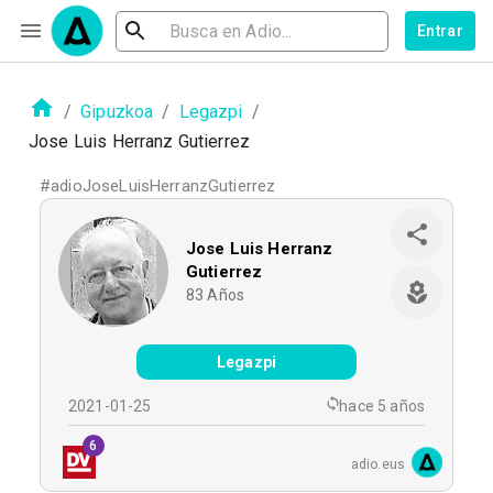
Entrar
/
Gipuzkoa
/
Legazpi
/
Jose Luis Herranz Gutierrez
#
adioJoseLuisHerranzGutierrez
Jose Luis Herranz
Gutierrez
83
Años
Legazpi
2021-01-25
hace 5 años
6
adio.eus