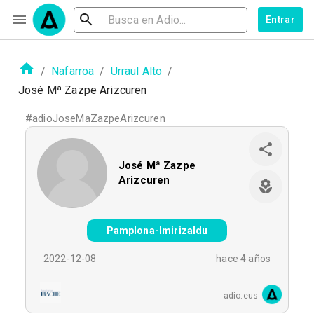
Entrar
/
Nafarroa
/
Urraul Alto
/
José Mª Zazpe Arizcuren
#
adioJoseMaZazpeArizcuren
José Mª Zazpe
Arizcuren
Pamplona-Imirizaldu
2022-12-08
hace 4 años
adio.eus