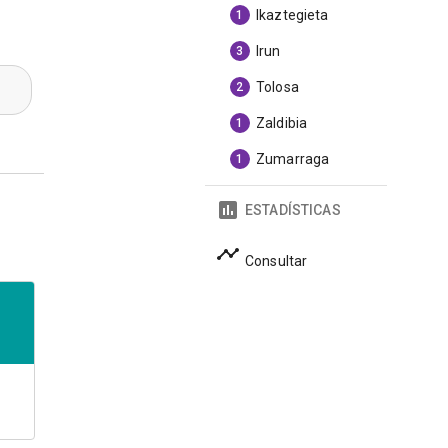
Ikaztegieta
1
Irun
3
Tolosa
2
Zaldibia
1
Zumarraga
1
ESTADÍSTICAS
Consultar