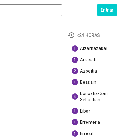
Entrar
<24 HORAS
Aizarnazabal
1
Arrasate
1
Azpeitia
2
Beasain
1
Donostia/San
4
Sebastian
Eibar
1
Errenteria
1
Errezil
1