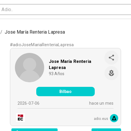
/
Jose María Renteria Lapresa
#
adioJoseMariaRenteriaLapresa
Jose María Renteria
Lapresa
93
Años
Bilbao
2026-07-06
hace un mes
adio.eus