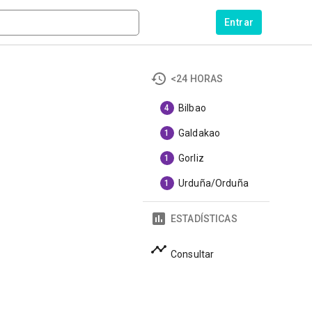
Entrar
<24 HORAS
Bilbao
4
Galdakao
1
Gorliz
1
Urduña/Orduña
1
ESTADÍSTICAS
Consultar