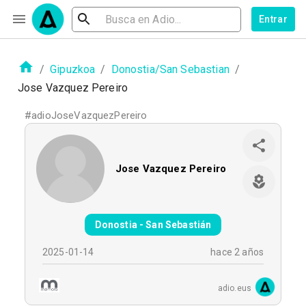
Entrar
/
Gipuzkoa
/
Donostia/San Sebastian
/
Jose Vazquez Pereiro
#
adioJoseVazquezPereiro
Jose Vazquez Pereiro
Donostia - San Sebastián
2025-01-14
hace 2 años
adio.eus