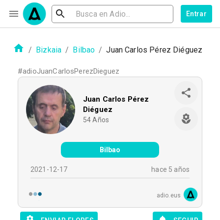
Entrar
/
Bizkaia
/
Bilbao
/
Juan Carlos Pérez Diéguez
#
adioJuanCarlosPerezDieguez
Juan Carlos Pérez
Diéguez
54
Años
Bilbao
2021-12-17
hace 5 años
adio.eus