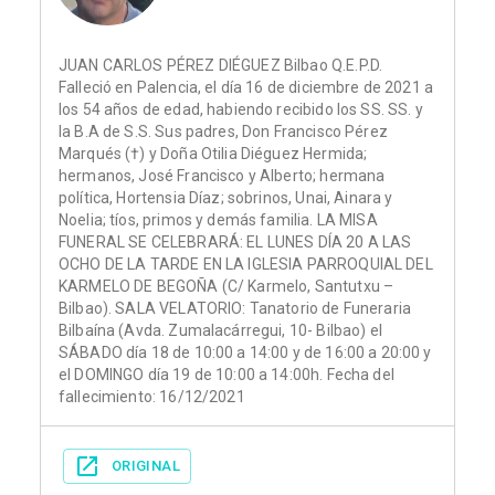
JUAN CARLOS PÉREZ DIÉGUEZ Bilbao Q.E.P.D.
Falleció en Palencia, el día 16 de diciembre de 2021 a
los 54 años de edad, habiendo recibido los SS. SS. y
la B.A de S.S. Sus padres, Don Francisco Pérez
Marqués (†) y Doña Otilia Diéguez Hermida;
hermanos, José Francisco y Alberto; hermana
política, Hortensia Díaz; sobrinos, Unai, Ainara y
Noelia; tíos, primos y demás familia. LA MISA
FUNERAL SE CELEBRARÁ: EL LUNES DÍA 20 A LAS
OCHO DE LA TARDE EN LA IGLESIA PARROQUIAL DEL
KARMELO DE BEGOÑA (C/ Karmelo, Santutxu –
Bilbao). SALA VELATORIO: Tanatorio de Funeraria
Bilbaína (Avda. Zumalacárregui, 10- Bilbao) el
SÁBADO día 18 de 10:00 a 14:00 y de 16:00 a 20:00 y
el DOMINGO día 19 de 10:00 a 14:00h. Fecha del
fallecimiento: 16/12/2021
ORIGINAL