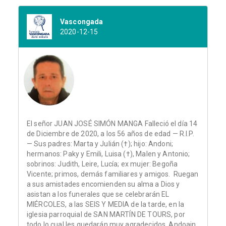
Vascongada
2020-12-15
El señor JUAN JOSÉ SIMÓN MANGA Falleció el día 14
de Diciembre de 2020, a los 56 años de edad — R.I.P.
— Sus padres: Marta y Julián (†); hijo: Andoni;
hermanos: Paky y Emili, Luisa (†), Malen y Antonio;
sobrinos: Judith, Leire, Lucía; ex mujer: Begoña
Vicente; primos, demás familiares y amigos. Ruegan
a sus amistades encomienden su alma a Dios y
asistan a los funerales que se celebrarán EL
MIÉRCOLES, a las SEIS Y MEDIA de la tarde, en la
iglesia parroquial de SAN MARTÍN DE TOURS, por
todo lo cual les quedarán muy agradecidos. Andoain,