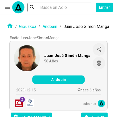
Entrar
/
Gipuzkoa
/
Andoain
/
Juan José Simón Manga
#
adioJuanJoseSimonManga
Juan José Simón Manga
56
Años
Andoain
2020-12-15
hace 6 años
2
adio.eus