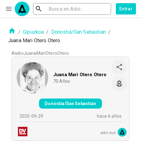
Entrar
/
Gipuzkoa
/
Donostia/San Sebastian
/
Juana Mari Otero Otero
#
adioJuanaMariOteroOtero
Juana Mari Otero Otero
70
Años
Donostia/San Sebastian
2020-09-29
hace 6 años
adio.eus