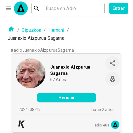
Entrar
/
Gipuzkoa
/
Hernani
/
Juanaxio Aizpurua Sagarna
#
adioJuanaxioAizpuruaSagarna
Juanaxio Aizpurua
Sagarna
67
Años
Hernani
2024-08-19
hace 2 años
adio.eus