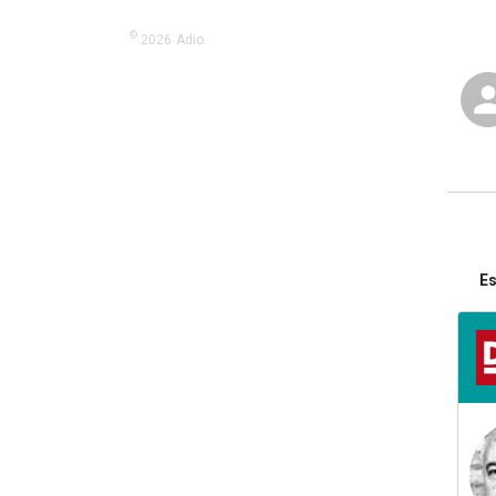
©
2026
Adio.
Es