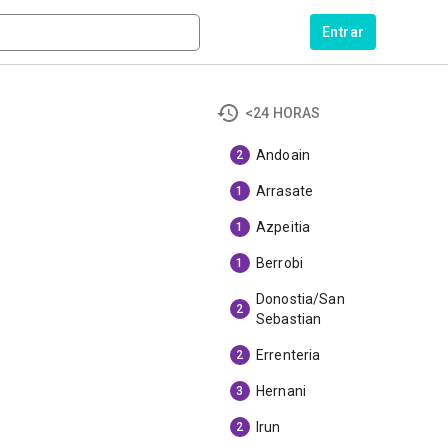
Entrar
<24 HORAS
Andoain
2
Arrasate
1
Azpeitia
1
Berrobi
1
Donostia/San
2
Sebastian
Errenteria
2
Hernani
3
Irun
2