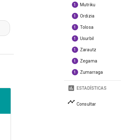
Mutriku
1
Ordizia
1
Tolosa
1
Usurbil
1
Zarautz
1
Zegama
1
Zumarraga
1
ESTADÍSTICAS
Consultar