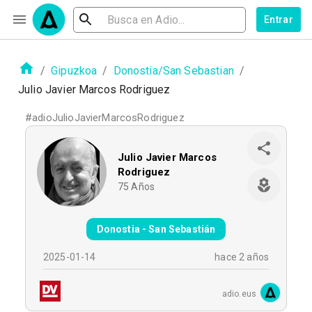
Entrar
/
Gipuzkoa
/
Donostia/San Sebastian
/
Julio Javier Marcos Rodriguez
#
adioJulioJavierMarcosRodriguez
Julio Javier Marcos
Rodriguez
75
Años
Donostia - San Sebastián
2025-01-14
hace 2 años
adio.eus