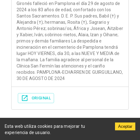
Gironés falleció en Pamplona el día 29 de agosto de
2024 a los 83 años de edad, confortado con los
Santos Sacramentos. D. E. P. Sus padres, Babil (†) y
Alejandra (†); hermanas, Rosita (†), Sagrario y
Antonio Pérez; sobrinas/os, África y Josean, Aitziber
y Xabier, Iván; sobrinos-nietos, Alaia, Izan y Oihane;
primos y demás familiares La despedida e
incineración en el cementerio de Pamplona tendrá
lugar HOY VIERNES, día 30, a las NUEVE Y MEDIA de
la mañana. La familia agradece al personal de la
Clínica San Fermín las atenciones y el cariño
recibidos. PAMPLONA-ECHARREN DE GUIRGUILLANO,
30 DE AGOSTO DE 2024
ORIGINAL
Esta web utiliza cookies para mejorar tu
Aceptar
experiencia de usuario.
Municipios
Funerarias
Periódicos