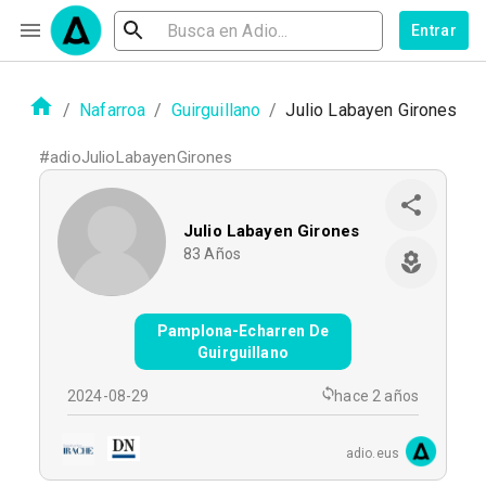
Entrar
/
Nafarroa
/
Guirguillano
/
Julio Labayen Girones
#
adioJulioLabayenGirones
Julio Labayen Girones
83
Años
Pamplona-Echarren De
Guirguillano
2024-08-29
hace 2 años
adio.eus