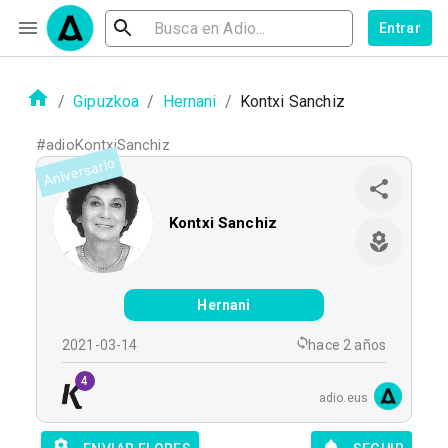
Entrar
/
Gipuzkoa
/
Hernani
/
Kontxi Sanchiz
#
adioKontxiSanchiz
Aniversario
Kontxi Sanchiz
Hernani
2021-03-14
hace 2 años
4
adio.eus