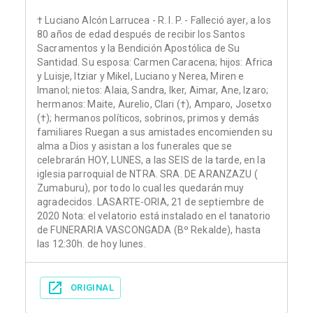
† Luciano Alcón Larrucea - R. I. P. - Falleció ayer, a los
80 años de edad después de recibir los Santos
Sacramentos y la Bendición Apostólica de Su
Santidad. Su esposa: Carmen Caracena; hijos: Africa
y Luisje, Itziar y Mikel, Luciano y Nerea, Miren e
Imanol; nietos: Alaia, Sandra, Iker, Aimar, Ane, Izaro;
hermanos: Maite, Aurelio, Clari (†), Amparo, Josetxo
(†); hermanos políticos, sobrinos, primos y demás
familiares Ruegan a sus amistades encomienden su
alma a Dios y asistan a los funerales que se
celebrarán HOY, LUNES, a las SEIS de la tarde, en la
iglesia parroquial de NTRA. SRA. DE ARANZAZU (
Zumaburu), por todo lo cual les quedarán muy
agradecidos. LASARTE-ORIA, 21 de septiembre de
2020 Nota: el velatorio está instalado en el tanatorio
de FUNERARIA VASCONGADA (Bº Rekalde), hasta
las 12:30h. de hoy lunes.
ORIGINAL