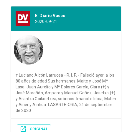
El Diario Vasco
2020-09-21
† Luciano Alcón Larrucea - R. I. P. - Falleció ayer, a los
80 años de edad Sus hermanos: Maite y José Mª
Lasa, Juan Aurelio y Mª Dolores García, Clara (†) y
José Marañón, Amparo y Manuel Goñez, Josetxo (†)
y Arantxa Goikoetxea; sobrinos: Imanol e Idoia, Malen
y Asier y Ainhoa. LASARTE-ORIA, 21 de septiembre
de 2020
ORIGINAL