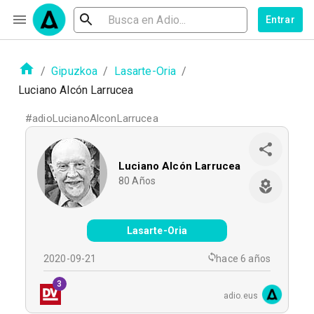
Entrar
/
Gipuzkoa
/
Lasarte-Oria
/
Luciano Alcón Larrucea
#
adioLucianoAlconLarrucea
Luciano Alcón Larrucea
80
Años
Lasarte-Oria
2020-09-21
hace 6 años
3
adio.eus