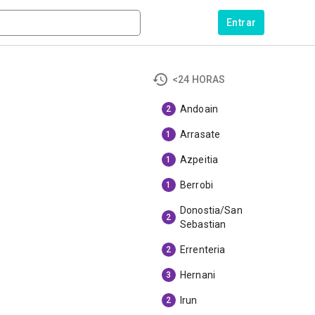
Entrar
<24 HORAS
Andoain
2
Arrasate
1
Azpeitia
1
Berrobi
1
Donostia/San
2
Sebastian
Errenteria
2
Hernani
3
Irun
2