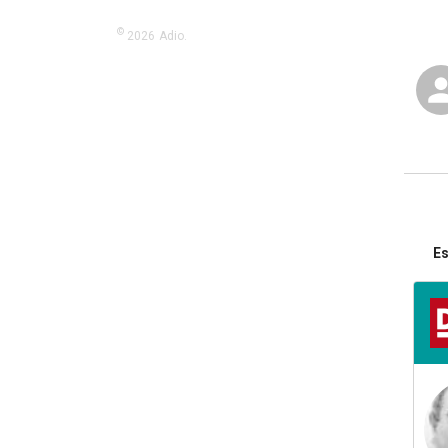
©
2026
Adio.
Es