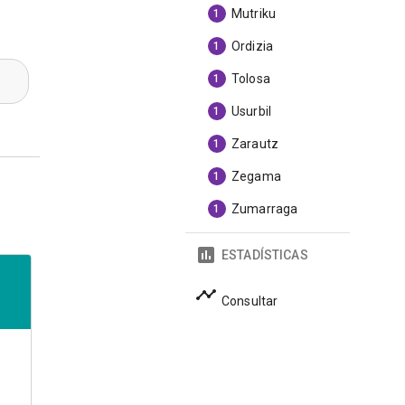
Mutriku
1
Ordizia
1
Tolosa
1
Usurbil
1
Zarautz
1
Zegama
1
Zumarraga
1
ESTADÍSTICAS
Consultar