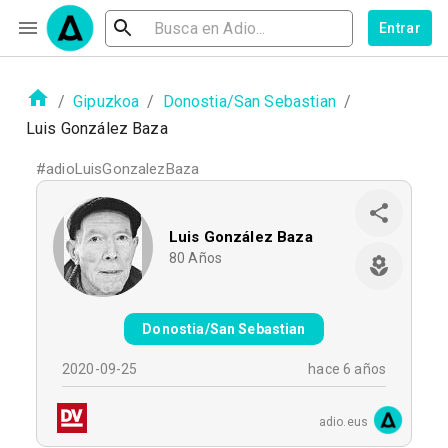
Entrar
/
Gipuzkoa
/
Donostia/San Sebastian
/
Luis González Baza
#
adioLuisGonzalezBaza
Luis González Baza
80
Años
Donostia/San Sebastian
2020-09-25
hace 6 años
adio.eus