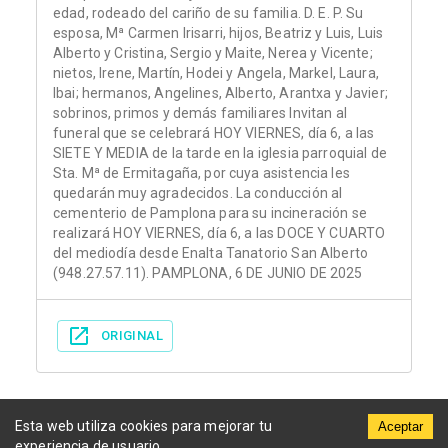
edad, rodeado del cariño de su familia. D. E. P. Su
esposa, Mª Carmen Irisarri, hijos, Beatriz y Luis, Luis
Alberto y Cristina, Sergio y Maite, Nerea y Vicente;
nietos, Irene, Martín, Hodei y Angela, Markel, Laura,
Ibai; hermanos, Angelines, Alberto, Arantxa y Javier;
sobrinos, primos y demás familiares Invitan al
funeral que se celebrará HOY VIERNES, día 6, a las
SIETE Y MEDIA de la tarde en la iglesia parroquial de
Sta. Mª de Ermitagaña, por cuya asistencia les
quedarán muy agradecidos. La conducción al
cementerio de Pamplona para su incineración se
realizará HOY VIERNES, día 6, a las DOCE Y CUARTO
del mediodía desde Enalta Tanatorio San Alberto
(948.27.57.11). PAMPLONA, 6 DE JUNIO DE 2025
ORIGINAL
Esta web utiliza cookies para mejorar tu
Aceptar
experiencia de usuario.