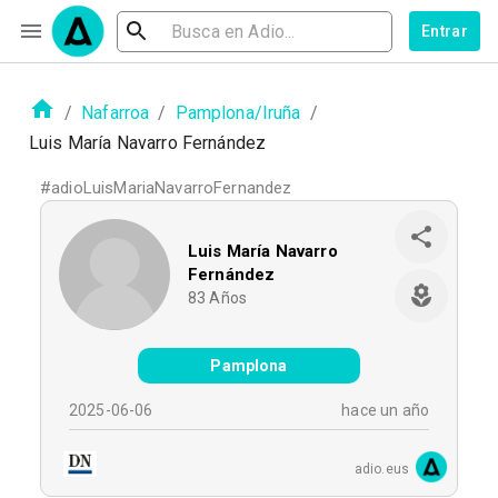
Entrar
/
Nafarroa
/
Pamplona/Iruña
/
Luis María Navarro Fernández
#
adioLuisMariaNavarroFernandez
Luis María Navarro
Fernández
83
Años
Pamplona
2025-06-06
hace un año
adio.eus