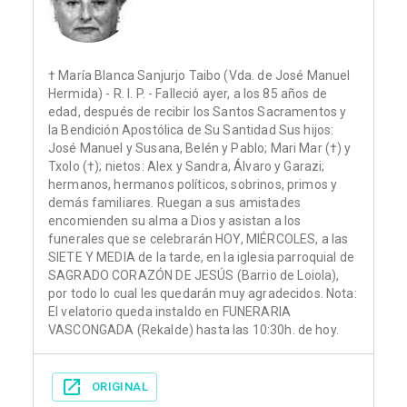
† María Blanca Sanjurjo Taibo (Vda. de José Manuel
Hermida) - R. I. P. - Falleció ayer, a los 85 años de
edad, después de recibir los Santos Sacramentos y
la Bendición Apostólica de Su Santidad Sus hijos:
José Manuel y Susana, Belén y Pablo; Mari Mar (†) y
Txolo (†); nietos: Alex y Sandra, Álvaro y Garazi;
hermanos, hermanos políticos, sobrinos, primos y
demás familiares. Ruegan a sus amistades
encomienden su alma a Dios y asistan a los
funerales que se celebrarán HOY, MIÉRCOLES, a las
SIETE Y MEDIA de la tarde, en la iglesia parroquial de
SAGRADO CORAZÓN DE JESÚS (Barrio de Loiola),
por todo lo cual les quedarán muy agradecidos. Nota:
El velatorio queda instaldo en FUNERARIA
VASCONGADA (Rekalde) hasta las 10:30h. de hoy.
ORIGINAL