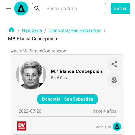
Entrar
/
Gipuzkoa
/
Donostia/San Sebastian
/
M.ª Blanca Concepción
#
adioMaBlancaConcepcion
M.ª Blanca Concepción
85
Años
Donostia - San Sebastián
2022-07-20
hace 4 años
adio.eus