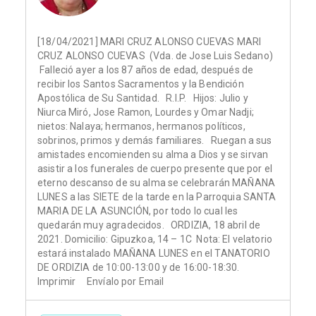
[18/04/2021] MARI CRUZ ALONSO CUEVAS MARI
CRUZ ALONSO CUEVAS (Vda. de Jose Luis Sedano)
Falleció ayer a los 87 años de edad, después de
recibir los Santos Sacramentos y la Bendición
Apostólica de Su Santidad. R.I.P. Hijos: Julio y
Niurca Miró, Jose Ramon, Lourdes y Omar Nadji;
nietos: Nalaya; hermanos, hermanos políticos,
sobrinos, primos y demás familiares. Ruegan a sus
amistades encomienden su alma a Dios y se sirvan
asistir a los funerales de cuerpo presente que por el
eterno descanso de su alma se celebrarán MAÑANA
LUNES a las SIETE de la tarde en la Parroquia SANTA
MARIA DE LA ASUNCIÓN, por todo lo cual les
quedarán muy agradecidos. ORDIZIA, 18 abril de
2021. Domicilio: Gipuzkoa, 14 – 1C Nota: El velatorio
estará instalado MAÑANA LUNES en el TANATORIO
DE ORDIZIA de 10:00-13:00 y de 16:00-18:30.
Imprimir Envíalo por Email