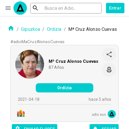
Entrar
/
Gipuzkoa
/
Ordizia
/
Mª Cruz Alonso Cuevas
#
adioMaCruzAlonsoCuevas
Mª Cruz Alonso Cuevas
87
Años
Ordizia
2021-04-18
hace 5 años
adio.eus