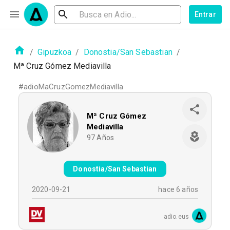
Entrar
/
Gipuzkoa
/
Donostia/San Sebastian
/
Mª Cruz Gómez Mediavilla
#
adioMaCruzGomezMediavilla
Mª Cruz Gómez
Mediavilla
97
Años
Donostia/San Sebastian
2020-09-21
hace 6 años
adio.eus