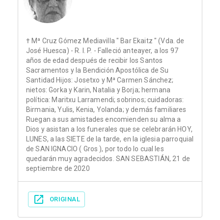
† Mª Cruz Gómez Mediavilla " Bar Ekaitz " (Vda. de
José Huesca) - R. I. P. - Falleció anteayer, a los 97
años de edad después de recibir los Santos
Sacramentos y la Bendición Apostólica de Su
Santidad Hijos: Josetxo y Mª Carmen Sánchez;
nietos: Gorka y Karin, Natalia y Borja; hermana
política: Maritxu Larramendi; sobrinos; cuidadoras:
Birmania, Yulis, Kenia, Yolanda; y demás familiares
Ruegan a sus amistades encomienden su alma a
Dios y asistan a los funerales que se celebrarán HOY,
LUNES, a las SIETE de la tarde, en la iglesia parroquial
de SAN IGNACIO ( Gros ), por todo lo cual les
quedarán muy agradecidos. SAN SEBASTIÁN, 21 de
septiembre de 2020
ORIGINAL