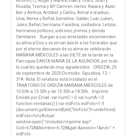
Antxon(†), Ángel y Marisa, Iñaki y Txaro, Juan y
Rosalía, Txema y Mª Carmen; nietos: Naiara y Asier,
Iker y Ainhoa, Aitziber y Carlos, Aimar e Izaskun,
Unai, Nerea y Beñat; biznietos: Galder, Luar, Luken,
Julen, Beñat; hermana: Faustina; cuidadora: Letizia;
hermanos políticos, sobrinos, primos y demás
familiares. Ruegan a sus amistades encomienden
su alma a Dios y se sirvan asistir a los funerales que
por el eterno descanso de su alma se celebrarán
MAÑANA MIÉRCOLES a las SIETE de la tarde en la
Parroquia SANTA MARIA DE LA ASUNCION, por todo
lo cual les quedarán muy agradecidos. ORDIZIA, 29
de septiembre de 2020 Domicilio: Gipuzkoa, 12 –
3ºA Nota: El velatorio está instalado en el
TANATORIO DE ORDIZIA MAÑANA MIÉRCOLES de
10:00h a 13:30h y de 15:30h a 18:30h. Imprimir
Envíalo por Email var numC = 0 var numA = 0
function ventanas() { var indFoto indFoto=1 if
(document.getElementById("DivFoto")!=undefined)
indFoto=fotoActual
window.open("/includes/imprimir.asp?
Cod=6728&Nombre=6728&gal=&sesion=1&ind=" +
indFoto