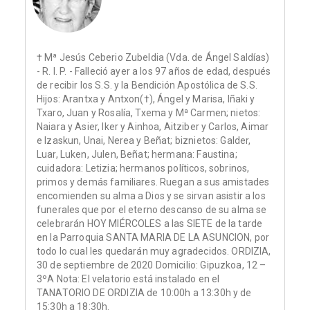
† Mª Jesús Ceberio Zubeldia (Vda. de Ángel Saldías)
- R. I. P. - Falleció ayer a los 97 años de edad, después
de recibir los S.S. y la Bendición Apostólica de S.S.
Hijos: Arantxa y Antxon(†), Ángel y Marisa, Iñaki y
Txaro, Juan y Rosalía, Txema y Mª Carmen; nietos:
Naiara y Asier, Iker y Ainhoa, Aitziber y Carlos, Aimar
e Izaskun, Unai, Nerea y Beñat; biznietos: Galder,
Luar, Luken, Julen, Beñat; hermana: Faustina;
cuidadora: Letizia; hermanos políticos, sobrinos,
primos y demás familiares. Ruegan a sus amistades
encomienden su alma a Dios y se sirvan asistir a los
funerales que por el eterno descanso de su alma se
celebrarán HOY MIÉRCOLES a las SIETE de la tarde
en la Parroquia SANTA MARIA DE LA ASUNCION, por
todo lo cual les quedarán muy agradecidos. ORDIZIA,
30 de septiembre de 2020 Domicilio: Gipuzkoa, 12 –
3ºA Nota: El velatorio está instalado en el
TANATORIO DE ORDIZIA de 10:00h a 13:30h y de
15:30h a 18:30h.