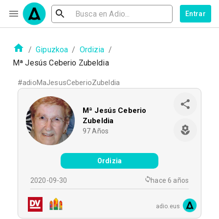
Entrar
/
Gipuzkoa
/
Ordizia
/
Mª Jesús Ceberio Zubeldia
#
adioMaJesusCeberioZubeldia
Mª Jesús Ceberio
Zubeldia
97
Años
Ordizia
2020-09-30
hace 6 años
adio.eus