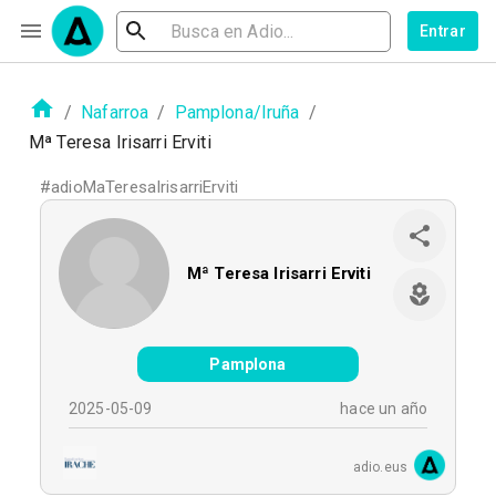
Entrar
/
Nafarroa
/
Pamplona/Iruña
/
Mª Teresa Irisarri Erviti
#
adioMaTeresaIrisarriErviti
Mª Teresa Irisarri Erviti
Pamplona
2025-05-09
hace un año
adio.eus