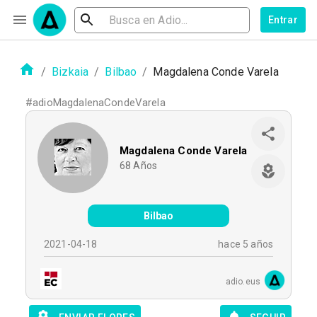
Entrar
/
Bizkaia
/
Bilbao
/
Magdalena Conde Varela
#
adioMagdalenaCondeVarela
Magdalena Conde Varela
68
Años
Bilbao
2021-04-18
hace 5 años
adio.eus