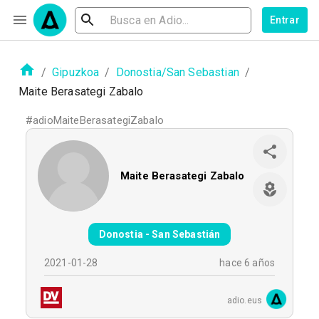
Entrar
/
Gipuzkoa
/
Donostia/San Sebastian
/
Maite Berasategi Zabalo
#
adioMaiteBerasategiZabalo
Maite Berasategi Zabalo
Donostia - San Sebastián
2021-01-28
hace 6 años
adio.eus