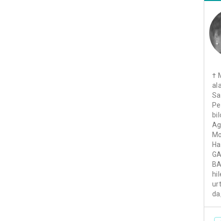
† 
al
Sa
Pe
bi
Ag
Mo
Ha
GA
BA
hi
ur
da