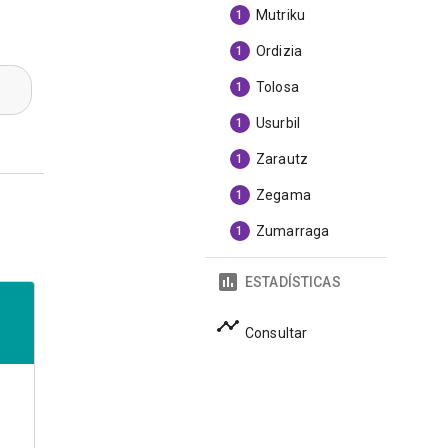
Mutriku
1
Ordizia
1
Tolosa
1
Usurbil
1
Zarautz
1
Zegama
1
Zumarraga
1
ESTADÍSTICAS
Consultar