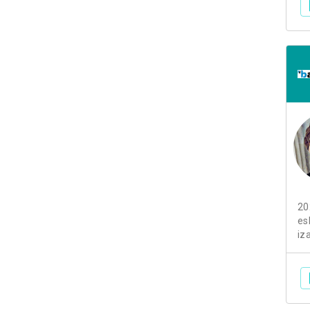
20
es
iz