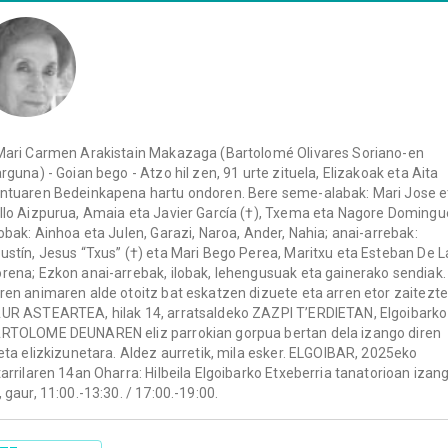
Mari Carmen Arakistain Makazaga (Bartolomé Olivares Soriano-en
arguna) - Goian bego - Atzo hil zen, 91 urte zituela, Elizakoak eta Aita
ntuaren Bedeinkapena hartu ondoren. Bere seme-alabak: Mari Jose e
llo Aizpurua, Amaia eta Javier García (†), Txema eta Nagore Domingu
lobak: Ainhoa eta Julen, Garazi, Naroa, Ander, Nahia; anai-arrebak:
ustín, Jesus “Txus” (†) eta Mari Bego Perea, Maritxu eta Esteban De L
rena; Ezkon anai-arrebak, ilobak, lehengusuak eta gainerako sendiak.
ren animaren alde otoitz bat eskatzen dizuete eta arren etor zaitezte
UR ASTEARTEA, hilak 14, arratsaldeko ZAZPI T’ERDIETAN, Elgoibarko
RTOLOME DEUNAREN eliz parrokian gorpua bertan dela izango diren
leta elizkizunetara. Aldez aurretik, mila esker. ELGOIBAR, 2025eko
tarrilaren 14an Oharra: Hilbeila Elgoibarko Etxeberria tanatorioan izan
, gaur, 11:00.-13:30. / 17:00.-19:00.