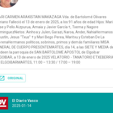
RI CARMEN ARAKISTAIN MAKAZAGA Vda. de Bartolomé Olivares
riano Falleció el 13 de enero de 2025, a los 91 años de edad Hijos: Mari
se y Pello Aizpurua, Amaia y Javier García †, Txema y Nagore
minguezNietos: Ainhoa y Julen, Garazi, Naroa, Ander, NahiaHermanos
ustín, Jesus “Txus” † y Mari Bego Perea, Maritxu y Esteban De La
renaHermanos políticos, sobrinos, primos y demás familiares MISA
NERAL DE CUERPO PRESENTEMARTES, día 14, a las SIETE Y MEDIA de
rdeen la parroquia de SAN BARTOLOME APOSTOL de Elgoibar
GOIBAR, a 13 de enero de 2025 VELATORIO - TANATORIO ETXEBERRI
 ELGOIBARMARTES, 11:00 – 13:30 / 17:00 – 19:00
ORIGINAL
El Diario Vasco
2025-01-14