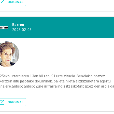
ORIGINAL
Barren
2025-02-05
25eko urtarrilaren 13an hil zen, 91 urte zituela. Sendiak bihotzez
kertzen ditu jasotako doluminak, bai eta hileta elizkizunetara agertu
ana ere.&nbsp; &nbsp; Zure irrifarra inoiz itzaliko&nbsp;ez den argia da
ORIGINAL