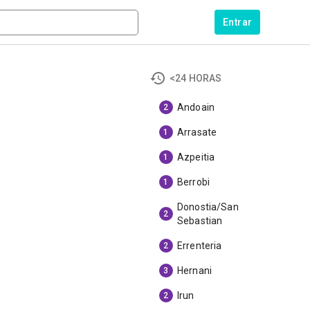
Entrar
<24 HORAS
Andoain
2
Arrasate
1
Azpeitia
1
Berrobi
1
Donostia/San
2
Sebastian
Errenteria
2
Hernani
3
Irun
2