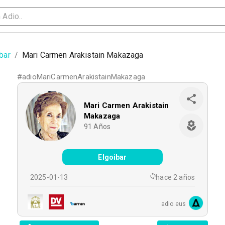
bar
/
Mari Carmen Arakistain Makazaga
#
adioMariCarmenArakistainMakazaga
Mari Carmen Arakistain
Makazaga
91
Años
Elgoibar
2025-01-13
hace 2 años
adio.eus