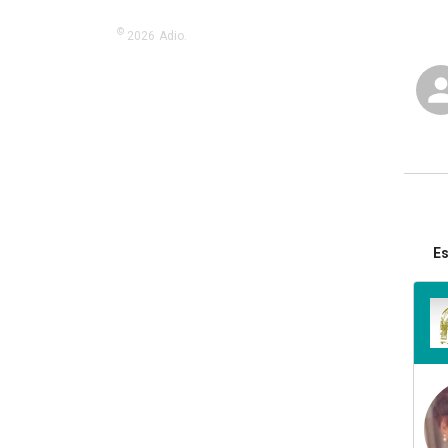
©
2026
Adio.
Es