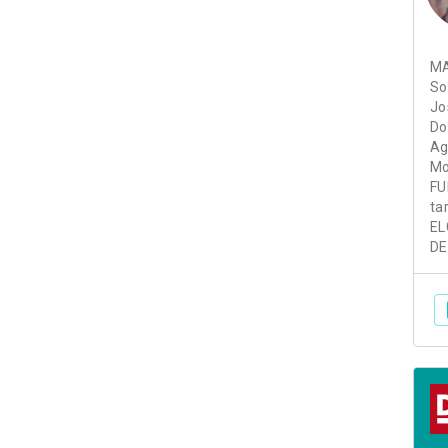
MA
So
Jo
Do
Ag
Mo
FU
ta
EL
DE