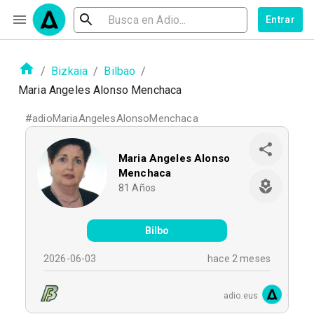
Entrar
/
Bizkaia
/
Bilbao
/
Maria Angeles Alonso Menchaca
#
adioMariaAngelesAlonsoMenchaca
Maria Angeles Alonso
Menchaca
81
Años
Bilbo
2026-06-03
hace 2 meses
adio.eus