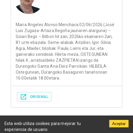
Maria Angeles Alonso Menchaca 02/06/2026 (José
Luis Zugaza-Artaza Begoña jaunaren alarguna) –
Goian Bego – Bilbon hil zan, 2026ko ekainaren 2an,
81 urte ebazala. Seme-alabak: Aitziber, Igor-Silvia
Agra, Maider; bilobak: Paule, Lierni eta Jur; eta
gainerako senideak. Hileta-meza, OSTEGUNEAN
hilak 4 , arratsaldeko ZAZPIETAN izango da
Durangoko Santa Ana Eleiz Parrokian. HILBEILA:
Ostegunean, Durangoko Basaguren tanatorioan
16:00etatik 18:00etara.
ORIGINAL
Esta web utiliza cookies para mejorar tu
Aceptar
experiencia de usuario.
Municipios
Funerarias
Periódicos