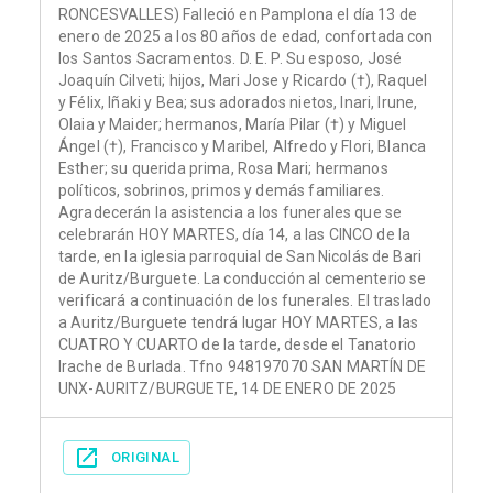
RONCESVALLES) Falleció en Pamplona el día 13 de
enero de 2025 a los 80 años de edad, confortada con
los Santos Sacramentos. D. E. P. Su esposo, José
Joaquín Cilveti; hijos, Mari Jose y Ricardo (†), Raquel
y Félix, Iñaki y Bea; sus adorados nietos, Inari, Irune,
Olaia y Maider; hermanos, María Pilar (†) y Miguel
Ángel (†), Francisco y Maribel, Alfredo y Flori, Blanca
Esther; su querida prima, Rosa Mari; hermanos
políticos, sobrinos, primos y demás familiares.
Agradecerán la asistencia a los funerales que se
celebrarán HOY MARTES, día 14, a las CINCO de la
tarde, en la iglesia parroquial de San Nicolás de Bari
de Auritz/Burguete. La conducción al cementerio se
verificará a continuación de los funerales. El traslado
a Auritz/Burguete tendrá lugar HOY MARTES, a las
CUATRO Y CUARTO de la tarde, desde el Tanatorio
Irache de Burlada. Tfno 948197070 SAN MARTÍN DE
UNX-AURITZ/BURGUETE, 14 DE ENERO DE 2025
ORIGINAL