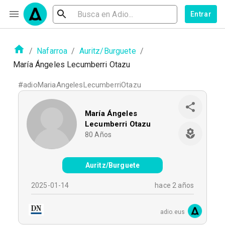
Entrar
/
Nafarroa
/
Auritz/Burguete
/
María Ángeles Lecumberri Otazu
#
adioMariaAngelesLecumberriOtazu
María Ángeles
Lecumberri Otazu
80
Años
Auritz/Burguete
2025-01-14
hace 2 años
adio.eus