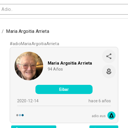
/
Maria Argoitia Arrieta
#
adioMariaArgoitiaArrieta
Maria Argoitia Arrieta
94
Años
Eibar
2020-12-14
hace 6 años
adio.eus