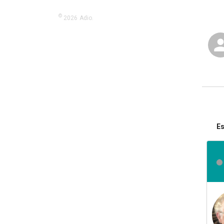
©
2026
Adio.
Es