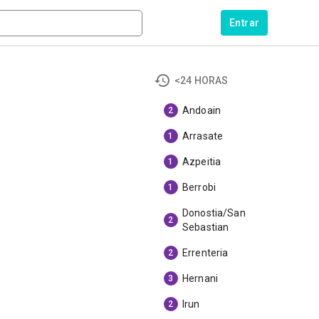
Entrar
<24 HORAS
Andoain
2
Arrasate
1
Azpeitia
1
Berrobi
1
Donostia/San
2
Sebastian
Errenteria
2
Hernani
3
Irun
2