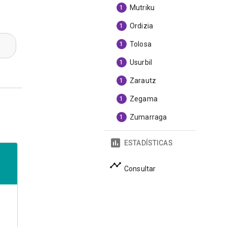
Mutriku
1
Ordizia
1
Tolosa
1
Usurbil
1
Zarautz
1
Zegama
1
Zumarraga
1
ESTADÍSTICAS
Consultar