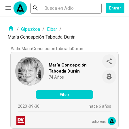
Entrar
/
Gipuzkoa
/
Eibar
/
María Concepción Taboada Durán
#
adioMariaConcepcionTaboadaDuran
María Concepción
Taboada Durán
74
Años
Eibar
2020-09-30
hace 6 años
adio.eus