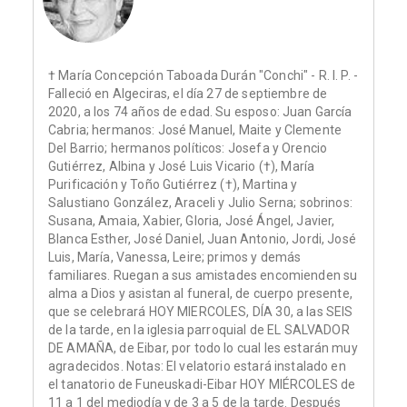
† María Concepción Taboada Durán "Conchi" - R. I. P. -
Falleció en Algeciras, el día 27 de septiembre de
2020, a los 74 años de edad. Su esposo: Juan García
Cabria; hermanos: José Manuel, Maite y Clemente
Del Barrio; hermanos políticos: Josefa y Orencio
Gutiérrez, Albina y José Luis Vicario (†), María
Purificación y Toño Gutiérrez (†), Martina y
Salustiano González, Araceli y Julio Serna; sobrinos:
Susana, Amaia, Xabier, Gloria, José Ángel, Javier,
Blanca Esther, José Daniel, Juan Antonio, Jordi, José
Luis, María, Vanessa, Leire; primos y demás
familiares. Ruegan a sus amistades encomienden su
alma a Dios y asistan al funeral, de cuerpo presente,
que se celebrará HOY MIERCOLES, DÍA 30, a las SEIS
de la tarde, en la iglesia parroquial de EL SALVADOR
DE AMAÑA, de Eibar, por todo lo cual les estarán muy
agradecidos. Notas: El velatorio estará instalado en
el tanatorio de Funeuskadi-Eibar HOY MIÉRCOLES de
11 a 1 del mediodía y de 3 a 5 de la tarde. Después