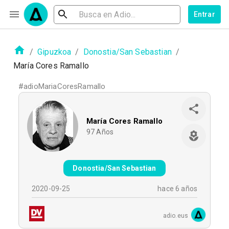
Entrar
/
Gipuzkoa
/
Donostia/San Sebastian
/
María Cores Ramallo
#
adioMariaCoresRamallo
María Cores Ramallo
97
Años
Donostia/San Sebastian
2020-09-25
hace 6 años
adio.eus