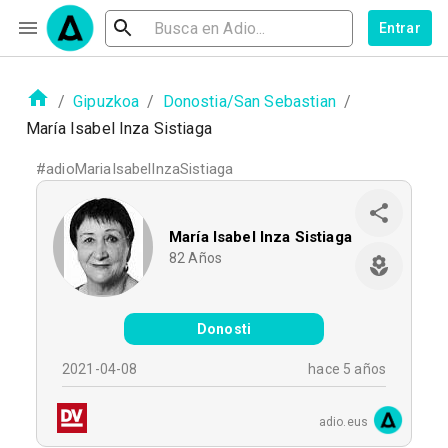
Entrar
/
Gipuzkoa
/
Donostia/San Sebastian
/
María Isabel Inza Sistiaga
#
adioMariaIsabelInzaSistiaga
María Isabel Inza Sistiaga
82
Años
Donosti
2021-04-08
hace 5 años
adio.eus