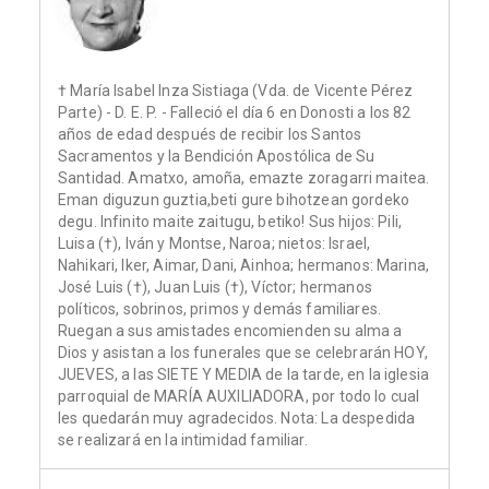
† María Isabel Inza Sistiaga (Vda. de Vicente Pérez
Parte) - D. E. P. - Falleció el día 6 en Donosti a los 82
años de edad después de recibir los Santos
Sacramentos y la Bendición Apostólica de Su
Santidad. Amatxo, amoña, emazte zoragarri maitea.
Eman diguzun guztia,beti gure bihotzean gordeko
degu. Infinito maite zaitugu, betiko! Sus hijos: Pili,
Luisa (†), Iván y Montse, Naroa; nietos: Israel,
Nahikari, Iker, Aimar, Dani, Ainhoa; hermanos: Marina,
José Luis (†), Juan Luis (†), Víctor; hermanos
políticos, sobrinos, primos y demás familiares.
Ruegan a sus amistades encomienden su alma a
Dios y asistan a los funerales que se celebrarán HOY,
JUEVES, a las SIETE Y MEDIA de la tarde, en la iglesia
parroquial de MARÍA AUXILIADORA, por todo lo cual
les quedarán muy agradecidos. Nota: La despedida
se realizará en la intimidad familiar.