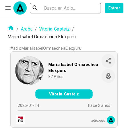
Entrar
/
Araba
/
Vitoria-Gasteiz
/
María Isabel Ormaechea Elexpuru
#
adioMariaIsabelOrmaecheaElexpuru
María Isabel Ormaechea
Elexpuru
82
Años
Vitoria-Gasteiz
2025-01-14
hace 2 años
adio.eus