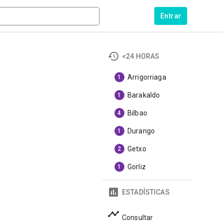
Entrar
<24 HORAS
Arrigorriaga
1
Barakaldo
1
Bilbao
4
Durango
1
Getxo
2
Gorliz
1
ESTADÍSTICAS
Consultar