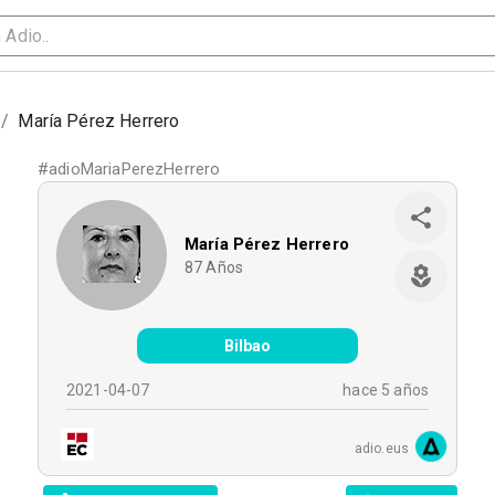
/
María Pérez Herrero
#
adioMariaPerezHerrero
María Pérez Herrero
87
Años
Bilbao
2021-04-07
hace 5 años
adio.eus