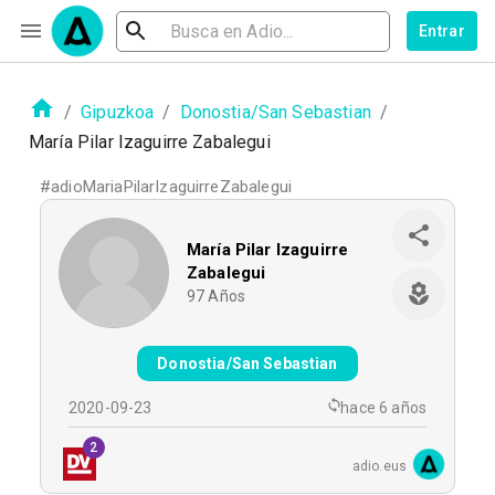
Entrar
/
Gipuzkoa
/
Donostia/San Sebastian
/
María Pilar Izaguirre Zabalegui
#
adioMariaPilarIzaguirreZabalegui
María Pilar Izaguirre
Zabalegui
97
Años
Donostia/San Sebastian
2020-09-23
hace 6 años
2
adio.eus